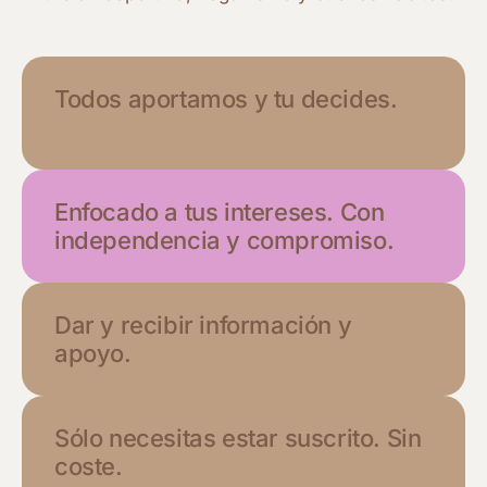
Todos aportamos y tu decides.
Enfocado a tus intereses. Con
independencia y compromiso.
Dar y recibir información y
apoyo.
Sólo necesitas estar suscrito. Sin
coste.