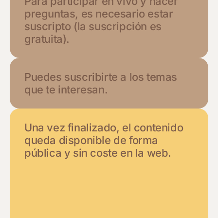
Para participar en vivo y hacer
preguntas, es necesario estar
suscripto (la suscripción es
gratuita).
Puedes suscribirte a los temas
que te interesan.
Una vez finalizado, el contenido
queda disponible de forma
pública y sin coste en la web.